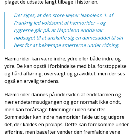
plaget de udsatte langt tilbage i historien.
Det siges, at den store kejser Napoleon 1. af
Frankrig led voldsomt af hæmorider – og
rygterne går på, at Napoleon endda var
nødsaget til at anskaffe sig en damesaddel til sin
hest for at bekæmpe smerterne under ridning.
Hæmorider kan være indre, ydre eller både indre og
ydre. De kan opstå i forbindelse med bl.a. forstoppelse
og hård afføring, overvægt og graviditet, men der ses
også en arvelig tendens.
Hæmorider dannes på indersiden af endetarmen og
nær endetarmsudgangen og gør normalt ikke ondt,
men kan forårsage blødninger uden smerter.
Sommetider kan indre hæmorider falde ud og udgøre
det, der kaldes en prolaps. Dette kan forekomme under
afføring, men bagefter vender den fremfaldne vene